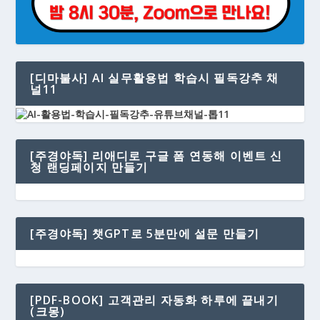
[디마불사] AI 실무활용법 학습시 필독강추 채
널11
[주경야독] 리애디로 구글 폼 연동해 이벤트 신
청 랜딩페이지 만들기
[주경야독] 챗GPT로 5분만에 설문 만들기
[PDF-BOOK] 고객관리 자동화 하루에 끝내기
(크몽)