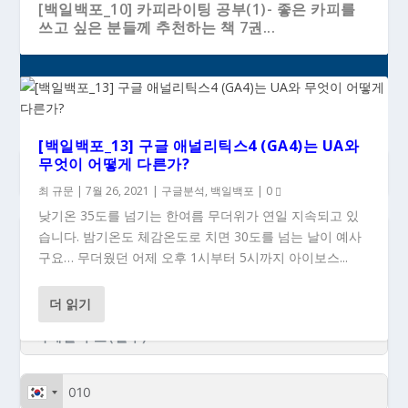
[백일백포_10] 카피라이팅 공부(1)- 좋은 카피를
쓰고 싶은 분들께 추천하는 책 7권...
[백일백포_13] 구글 애널리틱스4 (GA4)는 UA와
무엇이 어떻게 다른가?
최 규문
|
7월 26, 2021
|
구글분석
,
백일백포
|
0
낮기온 35도를 넘기는 한여름 무더위가 연일 지속되고 있
습니다. 밤기온도 체감온도로 치면 30도를 넘는 날이 예사
### 새 글이 올라올 때 이메일로 받으시려면...
구요… 무더웠던 어제 오후 1시부터 5시까지 아이보스...
더 읽기