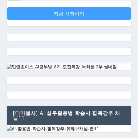
지금 신청하기
[디마불사] AI 실무활용법 학습시 필독강추 채
널11