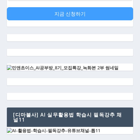
지금 신청하기
[디마불사] AI 실무활용법 학습시 필독강추 채
널11