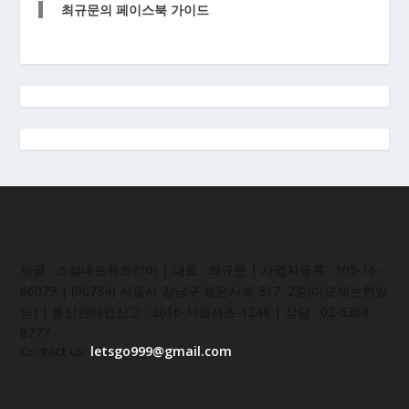
최규문의 페이스북 가이드
제공 : 소셜네트웍코리아 | 대표 : 최규문 | 사업자등록 : 105-16-
66079 | (06734) 서울시 강남구 봉은사로 317, 2층(아모제논현빌
딩) | 통신판매업신고 : 2016-서울서초-1248 | 상담 : 02-6368-
8777
Contact us:
letsgo999@gmail.com