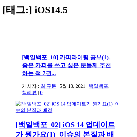
[태그:]
iOS14.5
[백일백포_10] 카피라이팅 공부(1)-
좋은 카피를 쓰고 싶은 분들께 추천
하는 책 7권...
게시자 :
최 규문
|
5월 13, 2021
|
백일백포
,
책리뷰
|
0
[백일백포_02] iOS 14 업데이트
가 뭔가요(1)_이슈의 본질과 배