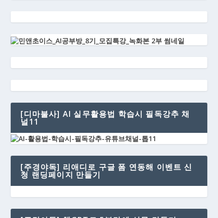
[디마불사] AI 실무활용법 학습시 필독강추 채
널11
[주경야독] 리애디로 구글 폼 연동해 이벤트 신
청 랜딩페이지 만들기