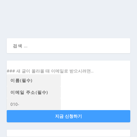
더 읽기
[백일백포_10] 카피라이팅 공부(1)- 좋은 카피를
쓰고 싶은 분들께 추천하는 책 7권...
### 새 글이 올라올 때 이메일로 받으시려면...
지금 신청하기