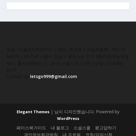
제공 : 소셜네트웍코리아 | 대표 : 최규문 | 사업자등록 : 105-16-
66079 | (06734) 서울시 강남구 봉은사로 317, 2층(아모제논현빌
딩) | 통신판매업신고 : 2016-서울서초-1248 | 상담 : 02-6368-
8777
Contact us:
letsgo999@gmail.com
| 님이 디자인했습니다. Powered by
Elegant Themes
WordPress
페이스북가이드
내 블로그
소셜스쿨
묻고답하기
개인정보취급방침
내 프로필
코칭/강의신청