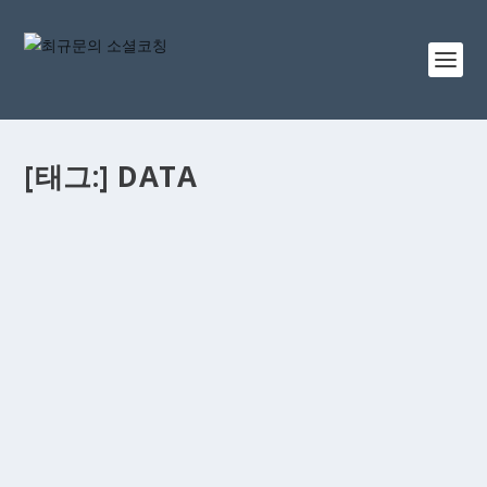
[태그:]
DATA
[체험기] 닷홈에서 카페24호스팅으로 웹서버 셀
프 이전 도전 스토리
최 규문
|
9월 22, 2022
|
Q&A
,
가이드문서
,
새소식
,
워드프레스
,
일
기
|
0
이 글은 거의 7~8년 가까이 닷홈에서 운영하던 웹호스팅
서버를 카페24로 이전한 뒤 처음으로 발행하는 글입니다.
웹 서버 이사 경험이 사실상 처음이라서 여러가지 새롭게...