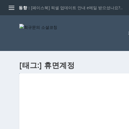
동향 :
[페이스북] 픽셀 업데이트 안내 e메일 받으셨나요?...
[태그:]
휴면계정