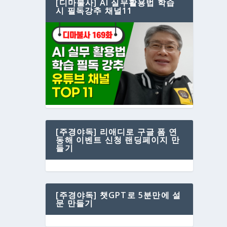
[디마불사] AI 실무활용법 학습
시 필독강추 채널11
[주경야독] 리애디로 구글 폼 연
동해 이벤트 신청 랜딩페이지 만
들기
[주경야독] 챗GPT로 5분만에 설
문 만들기