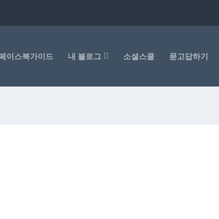
페이스북가이드
내 블로그
소셜스쿨
묻고답하기