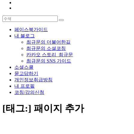
페이스북가이드
내 블로그
최규문의 더불어한길
최규문의 소셜코칭
카카오 스토리_최규문
최규문의 SNS 가이드
소셜스쿨
묻고답하기
개인정보취급방침
내 프로필
코칭/강의신청
[태그:]
패이지 추가