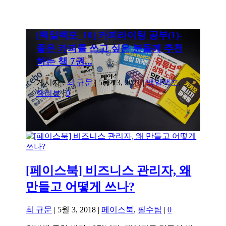
[백일백포_10] 카피라이팅 공부(1)-
좋은 카피를 쓰고 싶은 분들께 추천
하는 책 7권...
게시자 :
최 규문
|
5월 13, 2021
|
백일백포
,
책리뷰
|
0
[페이스북] 비즈니스 관리자, 왜
만들고 어떻게 쓰나?
최 규문
|
5월 3, 2018
|
페이스북
,
필수팁
|
0