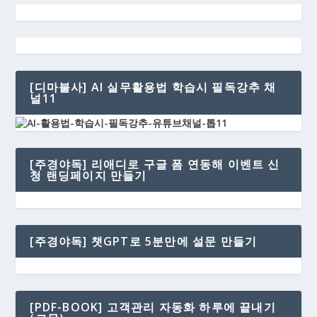
[디마불사] AI 실무활용법 학습시 필독강추 채
널11
[주경야독] 리애디로 구글 폼 연동해 이벤트 신
청 랜딩페이지 만들기
[주경야독] 챗GPT로 5분만에 설문 만들기
[PDF-BOOK] 고객관리 자동화 하루에 끝내기