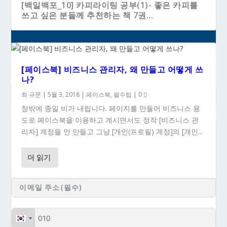
[백일백포_10] 카피라이팅 공부(1)- 좋은 카피를
쓰고 싶은 분들께 추천하는 책 7권...
[페이스북] 비즈니스 관리자, 왜 만들고 어떻게 쓰
나?
최 규문
|
5월 3, 2018
|
페이스북
,
필수팁
|
0
창밖에 종일 비가 내립니다. 페이지를 만들어 비즈니스 용
도로 페이스북을 이용하고 계시면서도 정작 [비즈니스 관
리자] 계정을 안 만들고 그냥 [개인(프로필) 계정]의 [개인...
### 새 글이 올라올 때 이메일로 받으시려면...
더 읽기