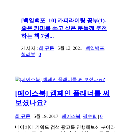
[백일백포_10] 카피라이팅 공부(1)-
좋은 카피를 쓰고 싶은 분들께 추천
하는 책 7권...
게시자 :
최 규문
|
5월 13, 2021
|
백일백포
,
책리뷰
|
0
[페이스북] 캠페인 플래너를 써
보셨나요?
최 규문
|
5월 19, 2017
|
페이스북
,
필수팁
|
0
네이버에 키워드 검색 광고를 진행해보신 분이라