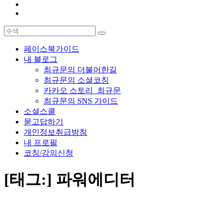
페이스북가이드
내 블로그
최규문의 더불어한길
최규문의 소셜코칭
카카오 스토리_최규문
최규문의 SNS 가이드
소셜스쿨
묻고답하기
개인정보취급방침
내 프로필
코칭/강의신청
[태그:]
파워에디터