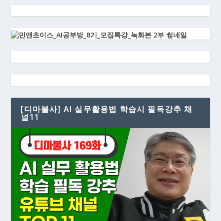
[디마불사] AI 실무활용법 학습시 필독강추 채
널11