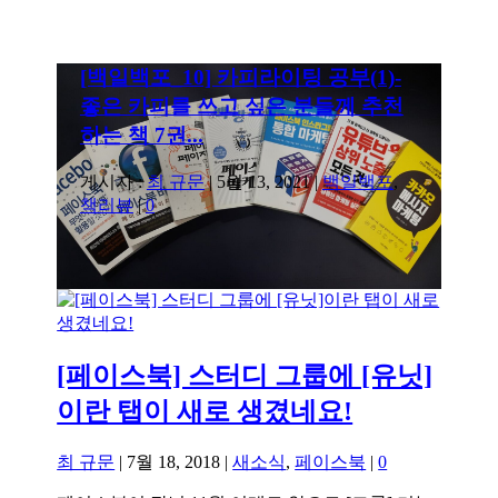
[백일백포_10] 카피라이팅 공부(1)-
좋은 카피를 쓰고 싶은 분들께 추천
하는 책 7권...
게시자 :
최 규문
|
5월 13, 2021
|
백일백포
,
책리뷰
|
0
[페이스북] 스터디 그룹에 [유닛]
이란 탭이 새로 생겼네요!
최 규문
|
7월 18, 2018
|
새소식
,
페이스북
|
0