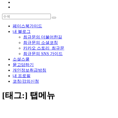
페이스북가이드
내 블로그
최규문의 더불어한길
최규문의 소셜코칭
카카오 스토리_최규문
최규문의 SNS 가이드
소셜스쿨
묻고답하기
개인정보취급방침
내 프로필
코칭/강의신청
[태그:]
탭메뉴