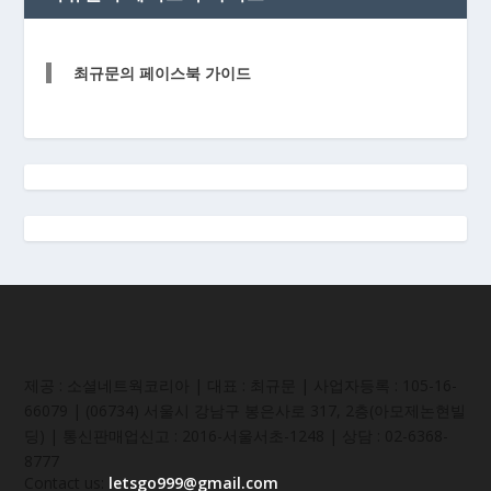
최규문의 페이스북 가이드
제공 : 소셜네트웍코리아 | 대표 : 최규문 | 사업자등록 : 105-16-
66079 | (06734) 서울시 강남구 봉은사로 317, 2층(아모제논현빌
딩) | 통신판매업신고 : 2016-서울서초-1248 | 상담 : 02-6368-
8777
Contact us:
letsgo999@gmail.com