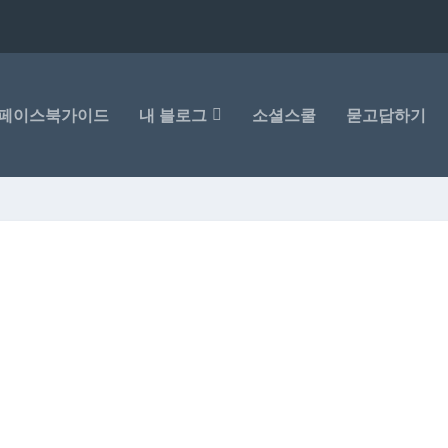
페이스북가이드
내 블로그
소셜스쿨
묻고답하기