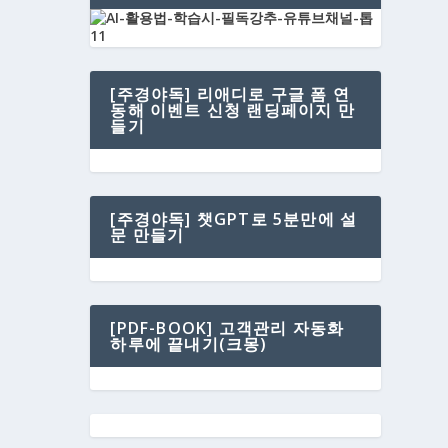
[주경야독] 리애디로 구글 폼 연
동해 이벤트 신청 랜딩페이지 만
들기
[주경야독] 챗GPT로 5분만에 설
문 만들기
[PDF-BOOK] 고객관리 자동화
하루에 끝내기(크몽)