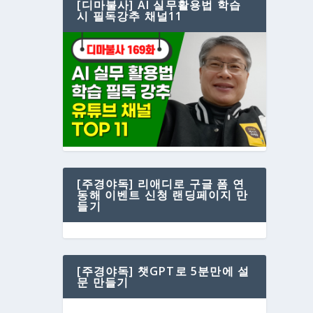
[디마불사] AI 실무활용법 학습
시 필독강추 채널11
[주경야독] 리애디로 구글 폼 연
동해 이벤트 신청 랜딩페이지 만
들기
[주경야독] 챗GPT로 5분만에 설
문 만들기