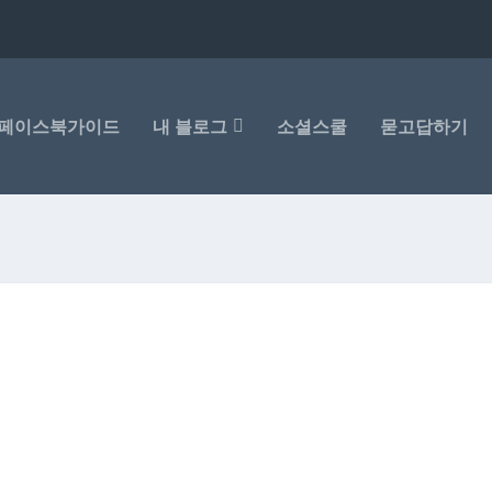
페이스북가이드
내 블로그
소셜스쿨
묻고답하기