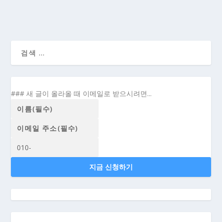
[백일백포_10] 카피라이팅 공부(1)- 좋은 카피를
쓰고 싶은 분들께 추천하는 책 7권...
### 새 글이 올라올 때 이메일로 받으시려면...
지금 신청하기