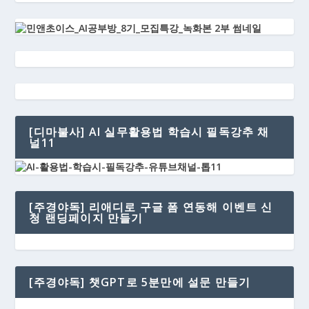
[디마불사] AI 실무활용법 학습시 필독강추 채
널11
[주경야독] 리애디로 구글 폼 연동해 이벤트 신
청 랜딩페이지 만들기
[주경야독] 챗GPT로 5분만에 설문 만들기