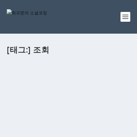
[태그:]
조회
[페이스북] [랜딩페이지 조회] 최적화 옵션은 뭔가
요?
최 규문
|
3월 18, 2018
|
페이스북
,
필수팁
|
0
#공부합시당 _180317. [랜딩페이지 조회] 최적화 옵션을
써 보셨나요? 페이스북 광고 옵션들은 하루가 다르게 바뀌
고 새로 만들어지기 때문에 늘 정신이 없는데요…...
더 읽기