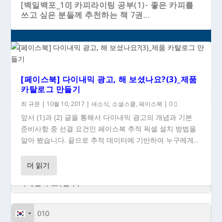
[백일백포_10] 카피라이팅 공부(1)- 좋은 카피를
쓰고 싶은 분들께 추천하는 책 7권...
[페이스북] 다이내믹 광고, 해 보셨나요?(3)_제품
카탈로그 만들기
최 규문
|
10월 10, 2017
|
새소식
,
소셜스쿨
,
페이스북
|
0
앞서 (1)과 (2) 글을 통해서 다이내믹 광고의 개념과 기본
준비사항 중 선결 요건인 페이스북 추적 픽셀 설치 방법을
### 새 글이 올라올 때 이메일로 받으시려면...
알아 봤습니다. 끝으로 추적 데이터에 기반하여 누구에게...
더 읽기