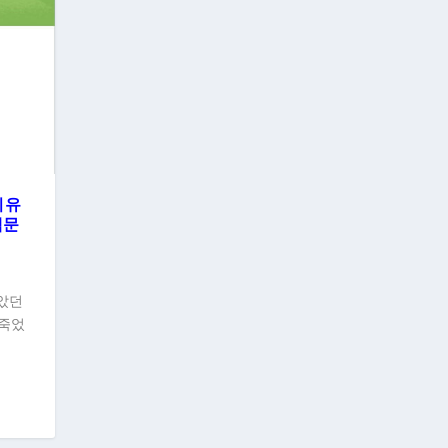
이유
백문
받았던
 죽었