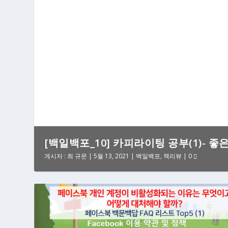
[백일백포_10] 카피라이팅 공부(1)- 좋
게시자 :
최 규문
|
5월 13, 2021
|
백일백포
,
책리뷰
|
0