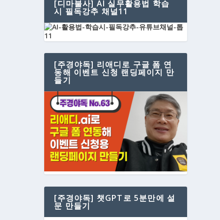
[디마불사] AI 실무활용법 학습
시 필독강추 채널11
[주경야독] 리애디로 구글 폼 연
동해 이벤트 신청 랜딩페이지 만
들기
[주경야독] 챗GPT로 5분만에 설
문 만들기