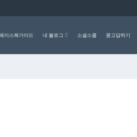
페이스북가이드
내 블로그
소셜스쿨
묻고답하기