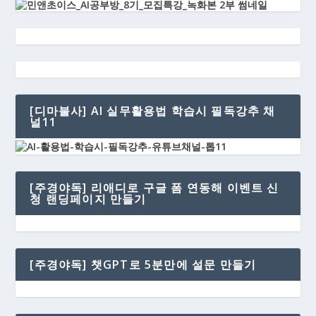
[디마불사] AI 실무활용법 학습시 필독강추 채
널11
[주경야독] 리애디로 구글 폼 연동해 이벤트 신
청 랜딩페이지 만들기
[주경야독] 챗GPT로 5분만에 설문 만들기