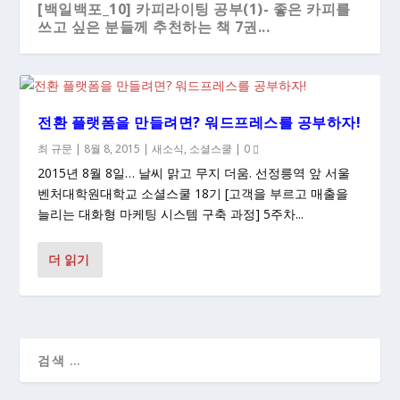
[백일백포_10] 카피라이팅 공부(1)- 좋은 카피를
쓰고 싶은 분들께 추천하는 책 7권...
전환 플랫폼을 만들려면? 워드프레스를 공부하자!
최 규문
|
8월 8, 2015
|
새소식
,
소셜스쿨
|
0
2015년 8월 8일… 날씨 맑고 무지 더움. 선정릉역 앞 서울
벤처대학원대학교 소셜스쿨 18기 [고객을 부르고 매출을
늘리는 대화형 마케팅 시스템 구축 과정] 5주차...
더 읽기