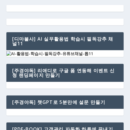
[디마불사] AI 실무활용법 학습시 필독강추 채
널11
[주경야독] 리애디로 구글 폼 연동해 이벤트 신
청 랜딩페이지 만들기
[주경야독] 챗GPT로 5분만에 설문 만들기
[PDF-BOOK] 고객관리 자동화 하루에 끝내기