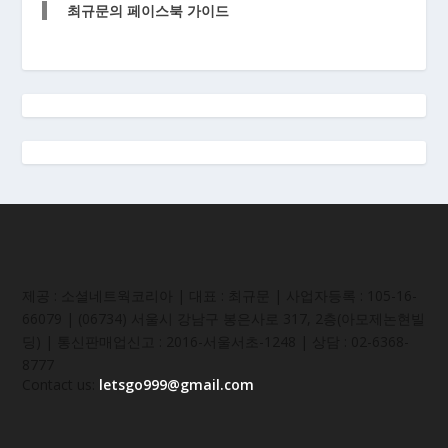
최규문의 페이스북 가이드
제공 : 소셜네트웍코리아 | 대표 : 최규문 | 사업자등록 : 105-16-
66079 | (06734) 서울시 강남구 봉은사로 317, 2층(아모제논현빌
딩) | 통신판매업신고 : 2016-서울서초-1248 | 상담 : 02-6368-
8777
Contact us:
letsgo999@gmail.com