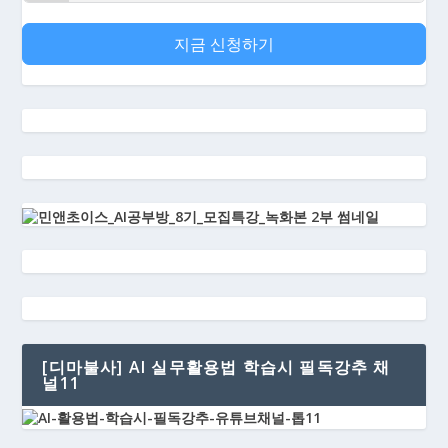
지금 신청하기
[디마불사] AI 실무활용법 학습시 필독강추 채
널11