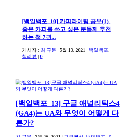
[백일백포_10] 카피라이팅 공부(1)-
좋은 카피를 쓰고 싶은 분들께 추천
하는 책 7권...
게시자 :
최 규문
|
5월 13, 2021
|
백일백포
,
책리뷰
|
0
[백일백포_13] 구글 애널리틱스4
(GA4)는 UA와 무엇이 어떻게 다
른가?
최 규문
|
7월 26, 2021
|
구글분석
,
백일백포
|
0