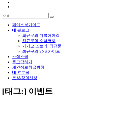
페이스북가이드
내 블로그
최규문의 더불어한길
최규문의 소셜코칭
카카오 스토리_최규문
최규문의 SNS 가이드
소셜스쿨
묻고답하기
개인정보취급방침
내 프로필
코칭/강의신청
[태그:]
이벤트