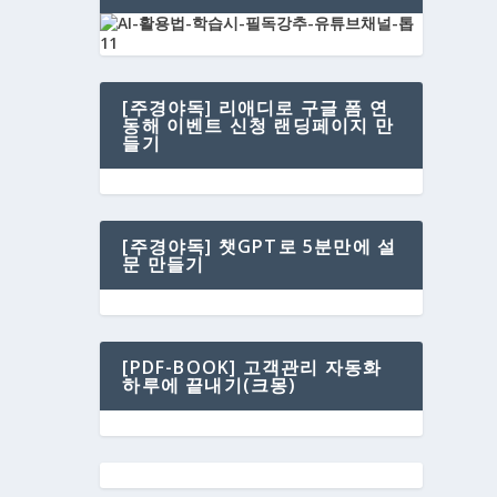
[주경야독] 리애디로 구글 폼 연
동해 이벤트 신청 랜딩페이지 만
들기
[주경야독] 챗GPT로 5분만에 설
문 만들기
[PDF-BOOK] 고객관리 자동화
하루에 끝내기(크몽)