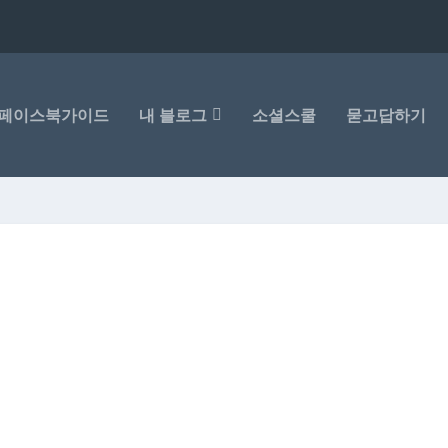
페이스북가이드
내 블로그
소셜스쿨
묻고답하기