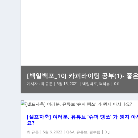
[백일백포_10] 카피라이팅 공부(1)- 좋
게시자 :
최 규문
|
5월 13, 2021
|
백일백포
,
책리뷰
|
0
[셀프자축] 여러분, 유튜브 ‘슈퍼 땡쓰’ 가 뭔지 
요?
최 규문
|
5월 6, 2022
|
Q&A
,
유튜브
,
필수팁
|
0