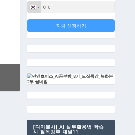
지금 신청하기
[디마불사] AI 실무활용법 학습
시 필독강추 채널11