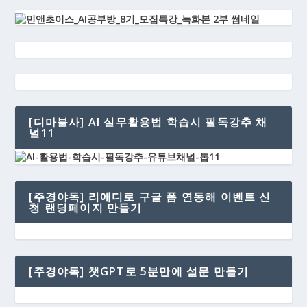
[디마불사] AI 실무활용법 학습시 필독강추 채
널11
[주경야독] 리애디로 구글 폼 연동해 이벤트 신
청 랜딩페이지 만들기
[주경야독] 챗GPT로 5분만에 설문 만들기