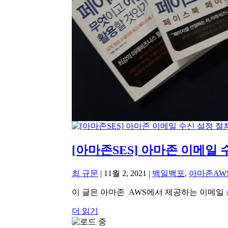
[아마존SES] 아마존 이메일
최 규문
|
11월 2, 2021
|
백일백포
,
아마존AW
이 글은 아마존 AWS에서 제공하는 이메일 송수신 
더 읽기