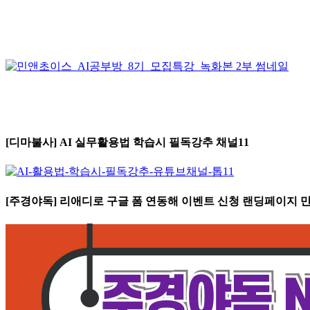
[디마불사] AI 실무활용법 학습시 필독강추 채널11
[주경야독] 리애디로 구글 폼 연동해 이벤트 신청 랜딩페이지 