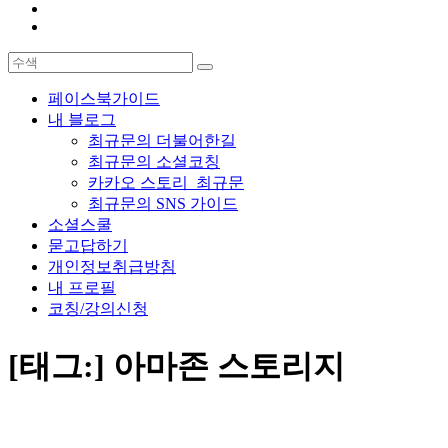
페이스북가이드
내 블로그
최규문의 더불어한길
최규문의 소셜코칭
카카오 스토리_최규문
최규문의 SNS 가이드
소셜스쿨
묻고답하기
개인정보취급방침
내 프로필
코칭/강의신청
[태그:]
아마존 스토리지