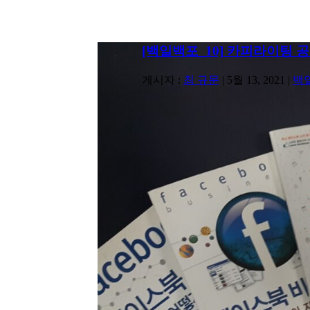
[백일백포_10] 카피라이팅 공부
게시자 :
최 규문
|
5월 13, 2021
|
백