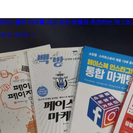
(1)- 좋은 카피를 쓰고 싶은 분들께 추천하는 책 7권..
일백포
,
책리뷰
|
0