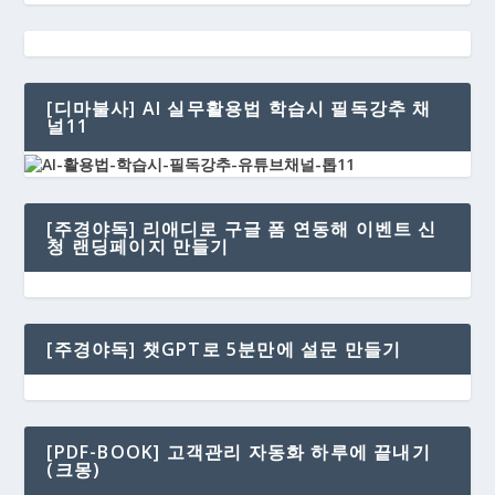
[디마불사] AI 실무활용법 학습시 필독강추 채
널11
[주경야독] 리애디로 구글 폼 연동해 이벤트 신
청 랜딩페이지 만들기
[주경야독] 챗GPT로 5분만에 설문 만들기
[PDF-BOOK] 고객관리 자동화 하루에 끝내기
(크몽)