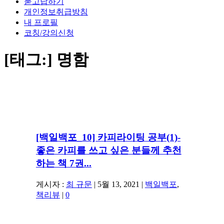
묻고답하기
개인정보취급방침
내 프로필
코칭/강의신청
[태그:]
명함
[백일백포_10] 카피라이팅 공부(1)-
좋은 카피를 쓰고 싶은 분들께 추천
하는 책 7권...
게시자 :
최 규문
|
5월 13, 2021
|
백일백포
,
책리뷰
|
0