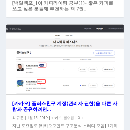
[백일백포_10] 카피라이팅 공부(1)- 좋은 카피를
쓰고 싶은 분들께 추천하는 책 7권...
[카카오] 플러스친구 계정(관리자 권한)을 다른 사
람과 공유하려면…
최 규문
|
1월 15, 2019
|
카카오
,
필수팁
|
0
지난 토요일로 [카카오모먼트 구조분석 스터디 모임] 1기의