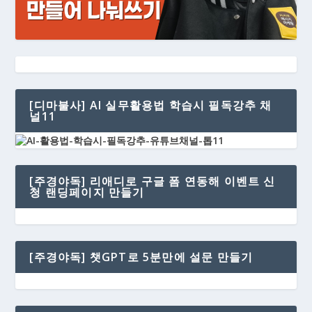
[디마불사] AI 실무활용법 학습시 필독강추 채
널11
[주경야독] 리애디로 구글 폼 연동해 이벤트 신
청 랜딩페이지 만들기
[주경야독] 챗GPT로 5분만에 설문 만들기