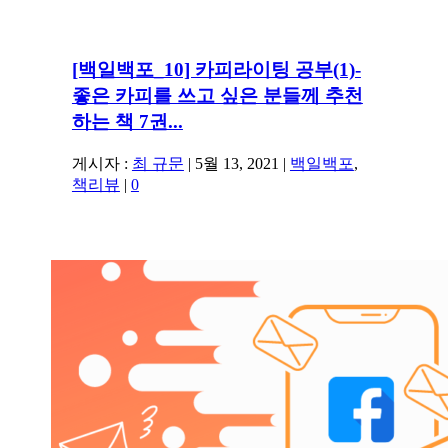
[백일백포_10] 카피라이팅 공부(1)-
좋은 카피를 쓰고 싶은 분들께 추천
하는 책 7권...
게시자 :
최 규문
|
5월 13, 2021
|
백일백포
,
책리뷰
|
0