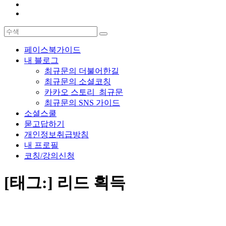
페이스북가이드
내 블로그
최규문의 더불어한길
최규문의 소셜코칭
카카오 스토리_최규문
최규문의 SNS 가이드
소셜스쿨
묻고답하기
개인정보취급방침
내 프로필
코칭/강의신청
[태그:]
리드 획득