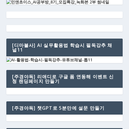
[디마불사] AI 실무활용법 학습시 필독강추 채
널11
[주경야독] 리애디로 구글 폼 연동해 이벤트 신
청 랜딩페이지 만들기
[주경야독] 챗GPT로 5분만에 설문 만들기