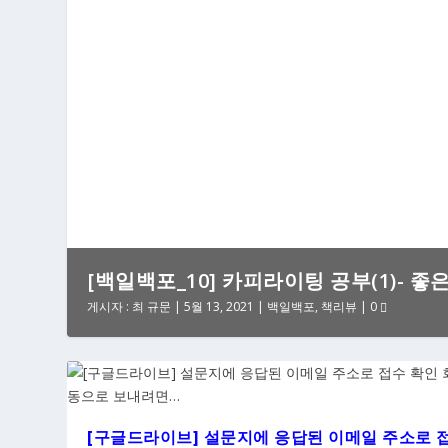
[백일백포_10] 카피라이팅 공부(1)- 좋
게시자 :
최 규문
|
5월 13, 2021
|
백일백포
,
책리뷰
|
0
[구글드라이브] 설문지에 응답된 이메일 주소로 