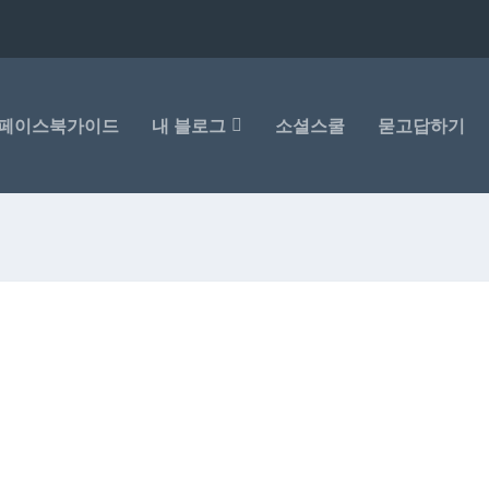
페이스북가이드
내 블로그
소셜스쿨
묻고답하기