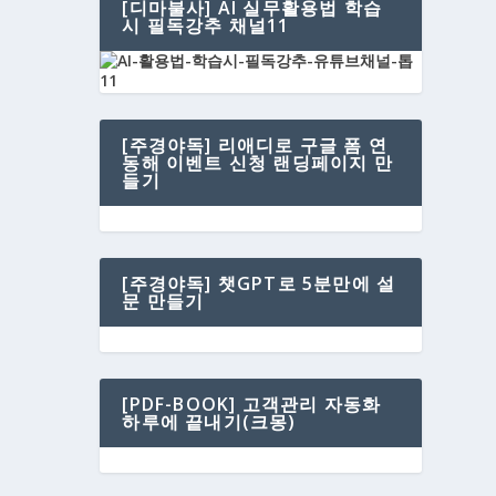
[디마불사] AI 실무활용법 학습
시 필독강추 채널11
[주경야독] 리애디로 구글 폼 연
동해 이벤트 신청 랜딩페이지 만
들기
[주경야독] 챗GPT로 5분만에 설
문 만들기
[PDF-BOOK] 고객관리 자동화
하루에 끝내기(크몽)