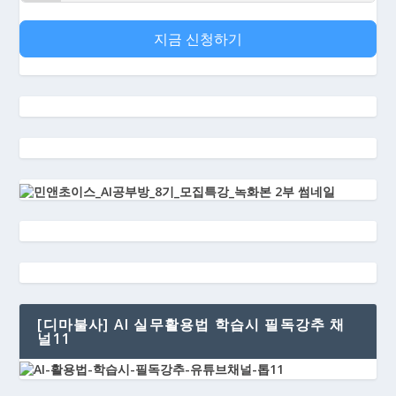
지금 신청하기
[디마불사] AI 실무활용법 학습시 필독강추 채
널11