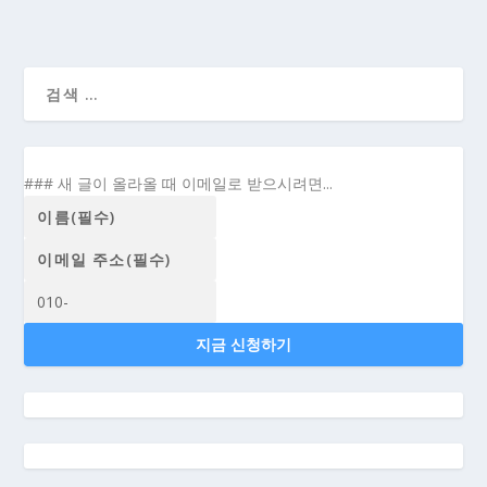
[백일백포_10] 카피라이팅 공부(1)- 좋은 카피를
쓰고 싶은 분들께 추천하는 책 7권...
### 새 글이 올라올 때 이메일로 받으시려면...
지금 신청하기