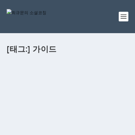
[태그:]
가이드
[자동번역] 워드프레스 블록 패턴 사용법 가이드
최 규문
|
5월 7, 2022
|
가이드문서
,
워드프레스
,
자동번역
|
0
이 글은 WP비기너닷컴 사이트에서 제공하는 워드프레스
초보자 가이드 블로그에 최근에 올라온 [블록 패턴 사용법
가이드] 문서를 구글 자동번역기를 이용해 한글로 옮긴...
더 읽기