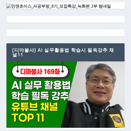
[디마불사] AI 실무활용법 학습시 필독강추 채
널11