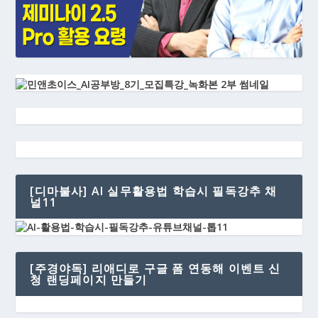
[디마불사] AI 실무활용법 학습시 필독강추 채
널11
[주경야독] 리애디로 구글 폼 연동해 이벤트 신
청 랜딩페이지 만들기