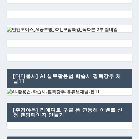
[디마불사] AI 실무활용법 학습시 필독강추 채
널11
[주경야독] 리애디로 구글 폼 연동해 이벤트 신
청 랜딩페이지 만들기