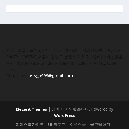
제공 : 소셜네트웍코리아 | 대표 : 최규문 | 사업자등록 : 105-16-
66079 | (06734) 서울시 강남구 봉은사로 317, 2층(아모제논현빌
딩) | 통신판매업신고 : 2016-서울서초-1248 | 상담 : 02-6368-
8777
Contact us:
letsgo999@gmail.com
| 님이 디자인했습니다. Powered by
Elegant Themes
WordPress
페이스북가이드
내 블로그
소셜스쿨
묻고답하기