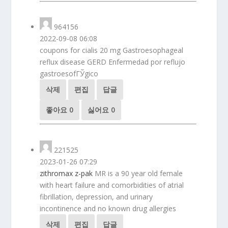
964156
2022-09-08 06:08
coupons for cialis 20 mg Gastroesophageal
reflux disease GERD Enfermedad por reflujo
gastroesofГЎgico
삭제
편집
답글
좋아요
0
싫어요
0
221525
2023-01-26 07:29
zithromax z-pak
MR is a 90 year old female
with heart failure and comorbidities of atrial
fibrillation, depression, and urinary
incontinence and no known drug allergies
삭제
편집
답글