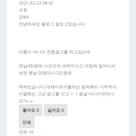
2021-02-23 08:42
조회
2564
안녕하세요 블로그 잘보고있습니다
다름이 아니라 전환광고를 하고있는데
전날4천원에 나오던게 새벽지나고 아침에 일어나서
보면 맨날 만원이나 2만원에
찍혀있습니다..대체이유가뭘까요 등락폭이 너무커서
이럴때는 그냥 광고를 끄고 ㄷㅏ음날 다시키면되나
요?ㅠㅠ
좋아요
0
싫어요
0
인쇄
전체
10