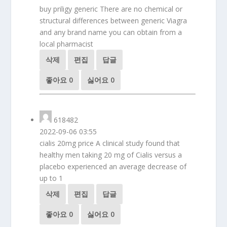
buy priligy generic There are no chemical or
structural differences between generic Viagra
and any brand name you can obtain from a
local pharmacist
삭제
편집
답글
좋아요
0
싫어요
0
618482
2022-09-06 03:55
cialis 20mg price A clinical study found that
healthy men taking 20 mg of Cialis versus a
placebo experienced an average decrease of
up to 1
삭제
편집
답글
좋아요
0
싫어요
0