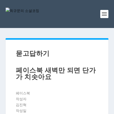
묻고답하기
페이스북 새벽만 되면 단가
가 치솟아요
페이스북
작성자
김진혁
작성일