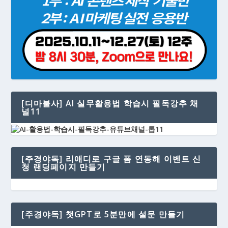
[디마불사] AI 실무활용법 학습시 필독강추 채
널11
[주경야독] 리애디로 구글 폼 연동해 이벤트 신
청 랜딩페이지 만들기
[주경야독] 챗GPT로 5분만에 설문 만들기