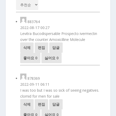
883764
2022-08-17 00:27
Levitra Bucodispersable Prospecto
ivermectin
over the counter Amoxicilline Molecule
삭제
편집
답글
좋아요
0
싫어요
0
878369
2022-09-11 06:11
I was too but I was so sick of seeing negatives.
clomid for men for sale
삭제
편집
답글
좋아요
0
싫어요
0