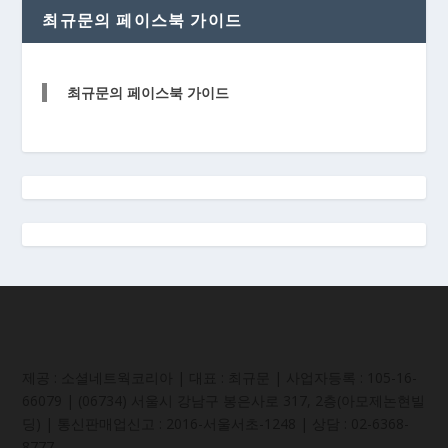
최규문의 페이스북 가이드
최규문의 페이스북 가이드
제공 : 소셜네트웍코리아 | 대표 : 최규문 | 사업자등록 : 105-16-
66079 | (06734) 서울시 강남구 봉은사로 317, 2층(아모제논현빌
딩) | 통신판매업신고 : 2016-서울서초-1248 | 상담 : 02-6368-
8777