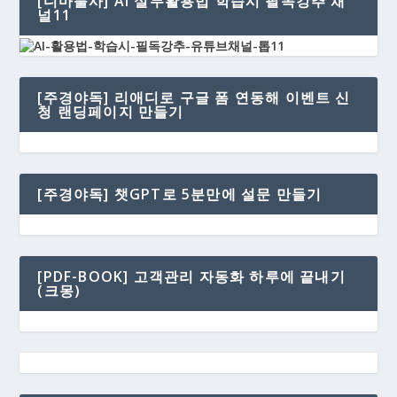
[디마불사] AI 실무활용법 학습시 필독강추 채
널11
[주경야독] 리애디로 구글 폼 연동해 이벤트 신
청 랜딩페이지 만들기
[주경야독] 챗GPT로 5분만에 설문 만들기
[PDF-BOOK] 고객관리 자동화 하루에 끝내기
(크몽)