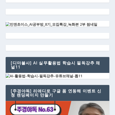
[디마불사] AI 실무활용법 학습시 필독강추 채
널11
[주경야독] 리애디로 구글 폼 연동해 이벤트 신
청 랜딩페이지 만들기