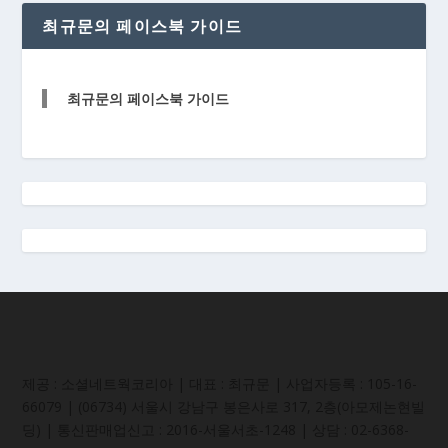
최규문의 페이스북 가이드
최규문의 페이스북 가이드
제공 : 소셜네트웍코리아 | 대표 : 최규문 | 사업자등록 : 105-16-
66079 | (06734) 서울시 강남구 봉은사로 317, 2층(아모제논현빌
딩) | 통신판매업신고 : 2016-서울서초-1248 | 상담 : 02-6368-