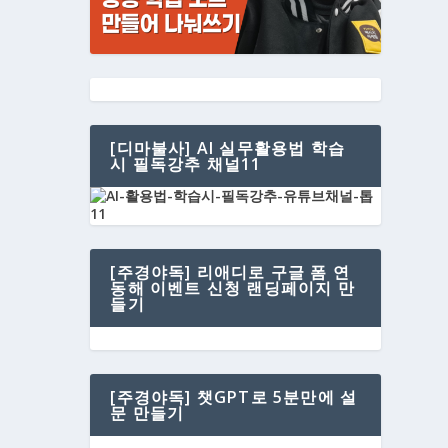
[디마불사] AI 실무활용법 학습
시 필독강추 채널11
[주경야독] 리애디로 구글 폼 연
동해 이벤트 신청 랜딩페이지 만
들기
[주경야독] 챗GPT로 5분만에 설
문 만들기