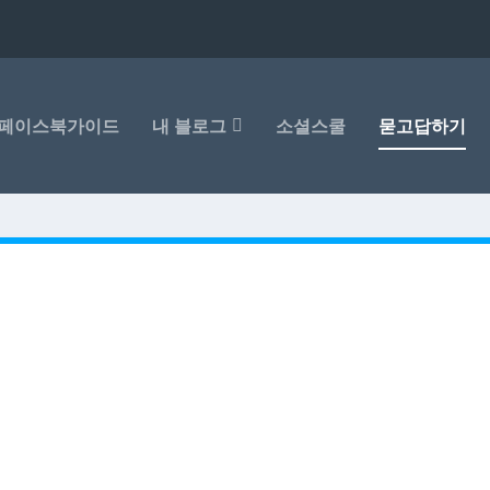
페이스북가이드
내 블로그
소셜스쿨
묻고답하기