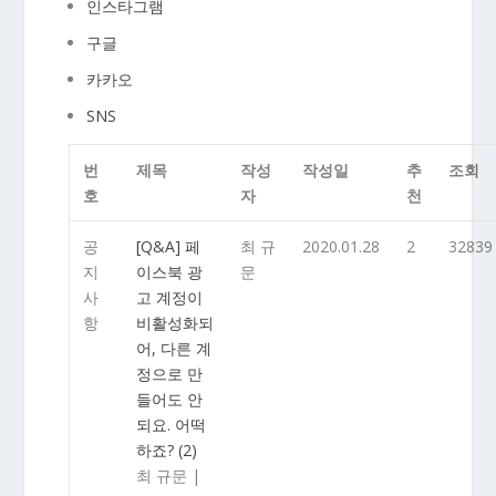
인스타그램
구글
카카오
SNS
번
제목
작성
작성일
추
조회
호
자
천
공
[Q&A] 페
최 규
2020.01.28
2
32839
지
이스북 광
문
사
고 계정이
항
비활성화되
어, 다른 계
정으로 만
들어도 안
되요. 어떡
하죠?
(2)
최 규문
|