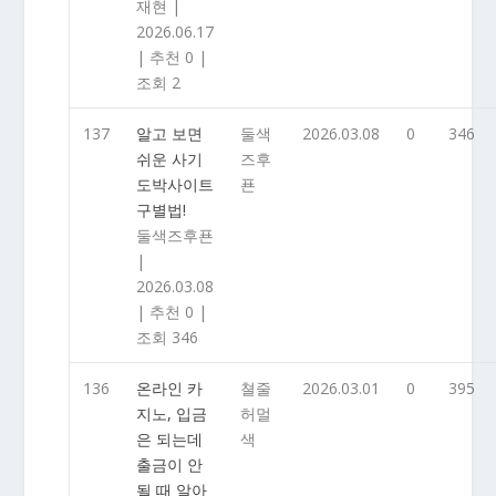
재현
|
2026.06.17
|
추천 0
|
조회 2
137
알고 보면
둘색
2026.03.08
0
346
쉬운 사기
즈후
도박사이트
푠
구별법!
둘색즈후푠
|
2026.03.08
|
추천 0
|
조회 346
136
온라인 카
쳘줄
2026.03.01
0
395
지노, 입금
허멀
은 되는데
색
출금이 안
될 때 알아