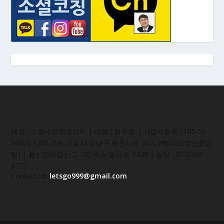
제공 : 소셜네트웍코리아 | 대표 : 최규문 | 사업자등록 : 105-16-
66079 | (06734) 서울시 강남구 봉은사로 317, 2층(아모제논현빌
딩) | 통신판매업신고 : 2016-서울서초-1248 | 상담 : 02-6368-
8777
Contact us:
letsgo999@gmail.com