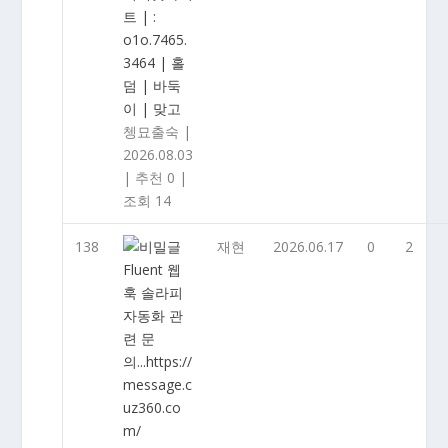
트 | :
o1o.7465.
3464 | 홀
덤 | 바둑
이 | 맞고
쳉묘출숙
|
2026.08.03
|
추천 0
|
조회 14
138
재현
2026.06.17
0
2
Fluent 웹
훅 솔라피
자동화 관
련 문
의...https://
message.c
uz360.co
m/