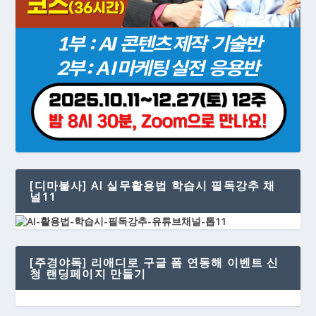
[디마불사] AI 실무활용법 학습시 필독강추 채
널11
[주경야독] 리애디로 구글 폼 연동해 이벤트 신
청 랜딩페이지 만들기