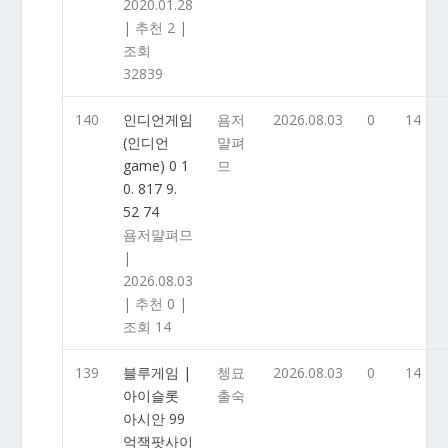
2020.01.28
|
추천 2
|
조회
32839
140
인디언게임
욤저
2026.08.03
0
14
(인디언
먈펴
game) 0 1
므
0. 817 9.
52 74
욤저먈펴므
|
2026.08.03
|
추천 0
|
조회 14
139
블루게임 |
쳉묘
2026.08.03
0
14
아이슬롯
출숙
아시안 99
억잭팟사이