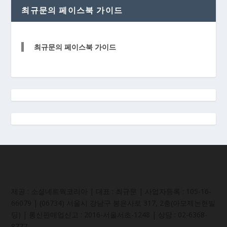
최규문의 페이스북 가이드
최규문의 페이스북 가이드
제공 : 소셜네트웍코리아 | 대표 : 최규문 | 사업자등록 : 105-16-
66079 | (06734) 서울시 강남구 봉은사로 317, 2층(아모제논현빌
딩) | 통신판매업신고 : 2016-서울서초-1248 | 상담 : 02-6368-
8777