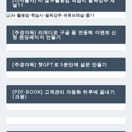
[디마불사] AI 실무활용법 학습시 필독강추 채
널11
[주경야독] 리애디로 구글 폼 연동해 이벤트 신
청 랜딩페이지 만들기
[주경야독] 챗GPT로 5분만에 설문 만들기
[PDF-BOOK] 고객관리 자동화 하루에 끝내기
(크몽)