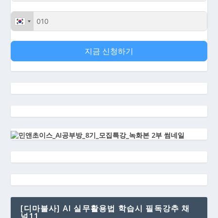
지금 신청하기
[디마불사] AI 실무활용법 학습시 필독강추 채
널11