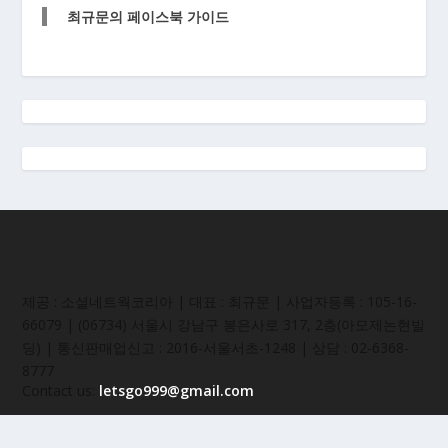
최규문의 페이스북 가이드
제공 : 소셜네트웍코리아 | 대표 : 최규문 | 사업자등록 : 105-16-
66079 | (06734) 서울시 강남구 봉은사로 317, 2층(아모제논현빌
딩) | 통신판매업신고 : 2016-서울서초-1248 | 상담 : 02-6368-
8777
Contact us:
letsgo999@gmail.com