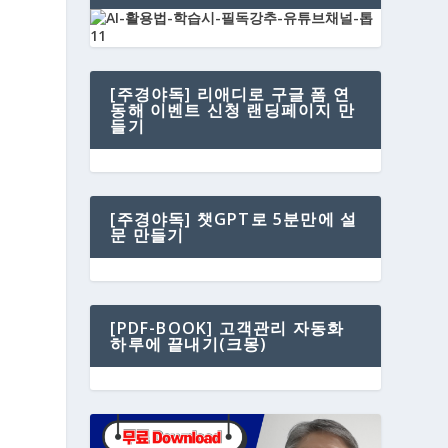
[주경야독] 리애디로 구글 폼 연
동해 이벤트 신청 랜딩페이지 만
들기
뒤
[주경야독] 챗GPT로 5분만에 설
문 만들기
[PDF-BOOK] 고객관리 자동화
하루에 끝내기(크몽)