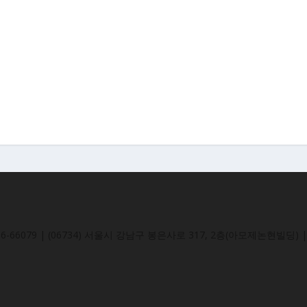
-66079 | (06734) 서울시 강남구 봉은사로 317, 2층(아모제논현빌딩) | 