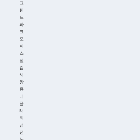
그
랜
드
파
크
오
피
스
텔
김
해
쌍
용
더
플
래
티
넘
전
농