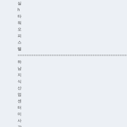
실
h
타
워
오
피
스
텔
================================================
하
남
지
식
산
업
센
터
미
사
강