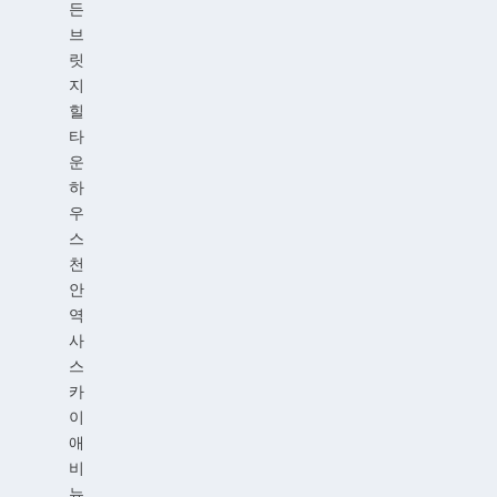
든
브
릿
지
힐
타
운
하
우
스
천
안
역
사
스
카
이
애
비
뉴