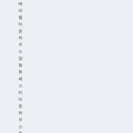
베
라
힐
타
운
하
우
스
양
평
휘
페
스
타
타
운
하
우
스