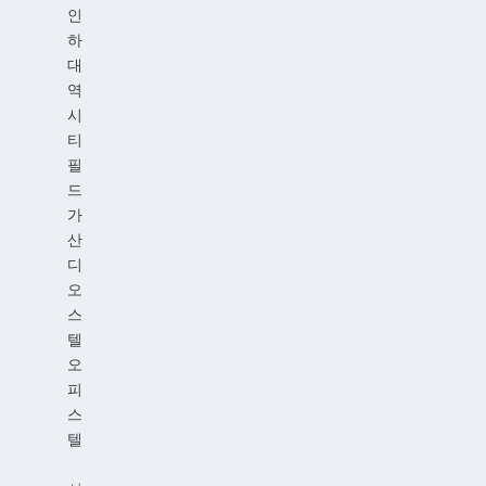
인
하
대
역
시
티
필
드
가
산
디
오
스
텔
오
피
스
텔