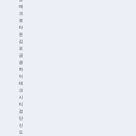
매
크
로
타
운
김
포
금
광
하
이
테
크
시
티
검
단
신
도