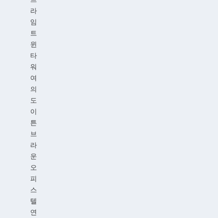
라
임
트
윈
타
워
여
의
도
이
튼
브
라
운
오
피
스
텔
연