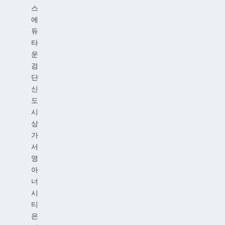
스
에
듀
타
운
검
단
신
도
시
상
가
서
영
아
너
시
티
은