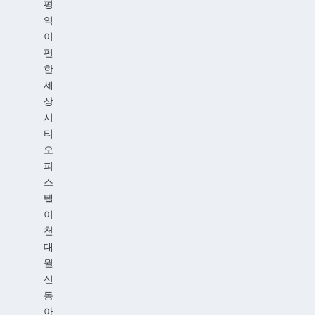
평
역
이
편
한
세
상
시
티
오
피
스
텔
이
천
대
월
신
동
아