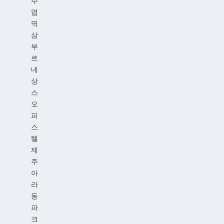
주
엽
역
삼
부
르
네
상
스
오
피
스
텔
제
주
아
라
동
파
크