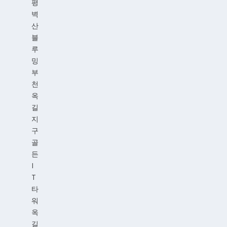
평
벽
산
블
루
밍
부
천
옥
길
지
구
골
든
I
T
타
워
옥
길