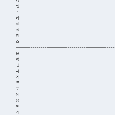
변
스
카
이
폴
리
스
================================================
은
평
신
사
에
듀
포
레
용
인
리