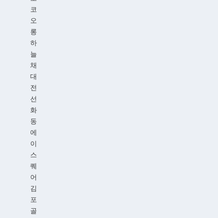
코
오
롱
하
늘
채
대
전
선
화
동
에
이
스
퀘
어
김
포
골