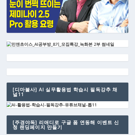
[디마불사] AI 실무활용법 학습시 필독강추 채
널11
[주경야독] 리애디로 구글 폼 연동해 이벤트 신
청 랜딩페이지 만들기