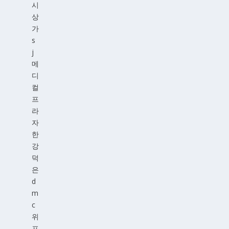
시
상
가
s
j
메
디
컬
프
라
자
한
강
덕
은
d
m
c
위
프