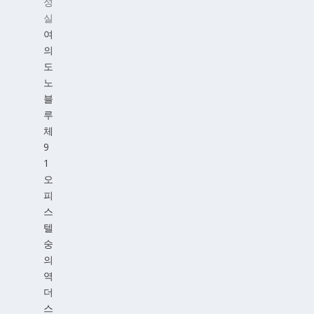
성
실
여
의
도
노
블
루
체
9
1
오
피
스
텔
숭
의
역
더
스