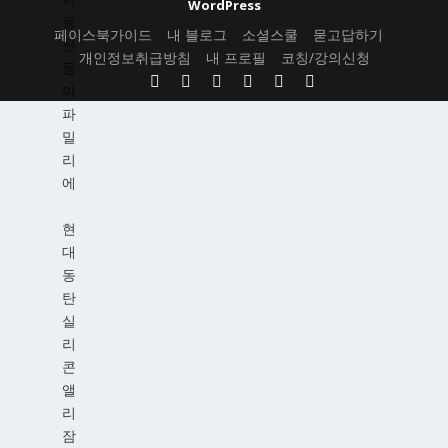
WordPress
동
페이스북가이드
내 블로그
소셜스쿨
묻고답하기
신
개인정보취급방침
내 프로필
코칭/강의신청
동
아
파
밀
리
에
현
대
동
탄
실
리
콘
앨
리
잠