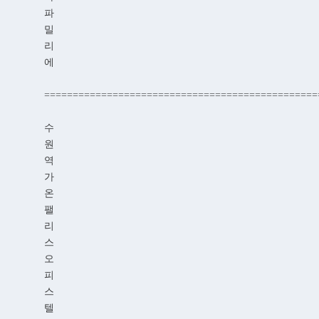
파
밀
리
에
================================================
수
원
역
가
온
팰
리
스
오
피
스
텔