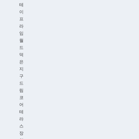
테
이
프
라
임
월
드
덕
은
지
구
드
림
코
어
테
라
스
장