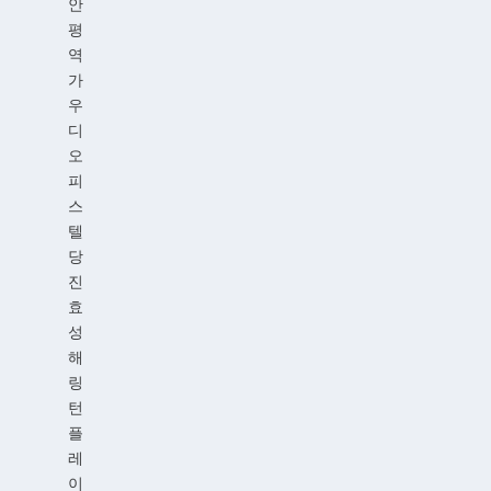
안
평
역
가
우
디
오
피
스
텔
당
진
효
성
해
링
턴
플
레
이