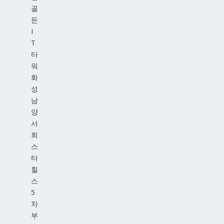
골
든
I
T
타
워
화
성
남
양
서
희
스
타
힐
스
5
차
부