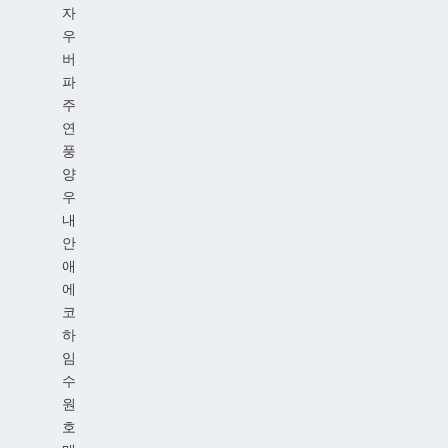
자
우
버
파
주
연
풍
양
우
내
안
애
에
코
하
임
수
원
호