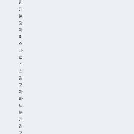
천
안
불
당
아
리
스
타
팰
리
스
김
포
아
파
트
분
양
김
포