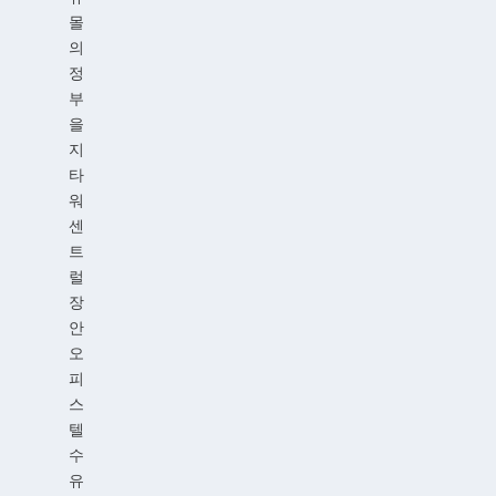
몰
의
정
부
을
지
타
워
센
트
럴
장
안
오
피
스
텔
수
유