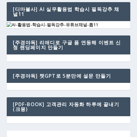
[디마불사] AI 실무활용법 학습시 필독강추 채
널11
[주경야독] 리애디로 구글 폼 연동해 이벤트 신
청 랜딩페이지 만들기
[주경야독] 챗GPT로 5분만에 설문 만들기
[PDF-BOOK] 고객관리 자동화 하루에 끝내기
(크몽)