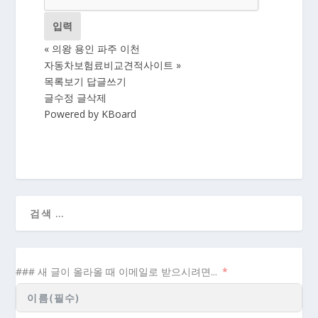
«
의왕 용인 파주 이천
자동차보험료비교견적사이트
»
목록보기
답글쓰기
글수정
글삭제
Powered by KBoard
### 새 글이 올라올 때 이메일로 받으시려면...