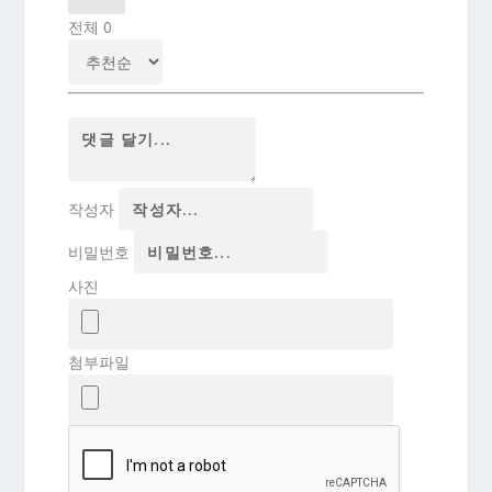
전체
0
작성자
비밀번호
사진
첨부파일