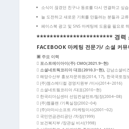
소식이 끊겼던 친구나 동료를 다시 연결하고 싶습
늘 도전하고 새로운 기회를 만들려는 분들과 교류
페이스북 광고 및 SNS 마케팅에 도움을 필요로 
*********************** 경력
FACEBOOK 마케팅 전문가/ 소셜 
▣ 주요 이력
 포스트에이아이(주) CMO(2021.9~현)

소셜네트웍코리아 대표(2010.3~현),
강남소셜비즈
 해양수산부 홍보자문위원(2014, 17), 한국국토정
 (주)젬스메디컬 경영지원부 /이사(2014~2016)
 소셜네트웤코리아 /대표(2010~현)
 한국리더십센터 선임컨설턴트/팀장(2004~08)
 (주)웹플랜 /기획실장(2002~04)
 (주)아마사소프트 /마케팅이사(2001~02)
 국민연금관리공단 /차장(1999)
 보건복지부 /장관실 비서(1998)