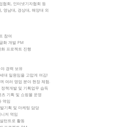
기업협회, 인터넷기자협회 등
, 영남대, 경상대, 해양대 외
젝트 참여
 한글화 개발 PM
 한글화 프로젝트 진행
분야 경력 보유
86세대 일원임을 고맙게 여김!
느껴 여러 영업 분야 현장 체험.
등 정책개발 및 기획업무 습득
컨텐츠 기획 및 쇼핑몰 운영
사 역임
개발기획 및 마케팅 담당
트 매니저 역임
컨설턴트로 활동