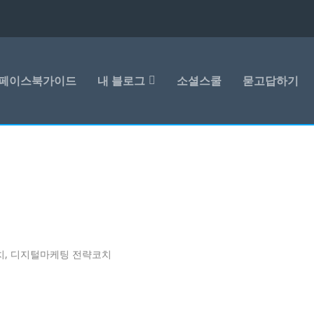
페이스북가이드
내 블로그
소셜스쿨
묻고답하기
코치, 디지털마케팅 전략코치