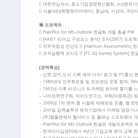
 대한적십자사, 중소기업경영혁신협회, (사)벤처
 서울대(대학행정아카데미), 충남대, 서강대, 국민대
▣ 프로젝트
 PlanPlus for MS-Outlook 한글화 개발 총괄 PM
 [KAIST 리더십 구성요소 분석] 조사(2007) 프로
 직무적합성 진단도구 [Harrison Assessments]
 조직실행력 조사도구 [FC xQ Survey System]
[경력특성]
– 신문,잡지,도서 기획 제작 다수/ 광고 및 PC통신 
– 1980년대 민주화운동 및 진보정당 운동 참여, 3
– 1992년 이후 비즈니스 & 마케팅 분야에 흥미를 
– 나라정책연구회, 여의도연구소, 국회(의원회관) 
– 2000년 1차 벤처 붐 시절에 테헤란로 진출, 웹 
– 모바일 입력솔루션 벤처기업에서 마케팅 담당 이
– (주)웹플랜에서 웹서비스 및 플래닝 소프트웨어 
– PlanPlus for MS-Outlook 한글판 개발프로젝
– 한국리더십센터에서 4년간 기업교육 분야 교육 