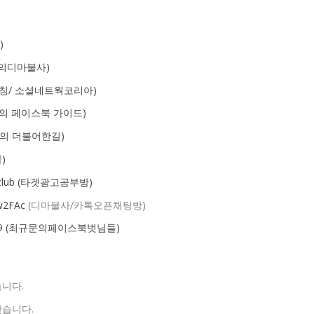
V)
최규문의디마불사)
소셜코칭/ 소셜네트웍코리아)
(최규문의 페이스북 가이드)
(최규문의 더불어한길)
쿨)
etadclub (타겟광고공부방)
w2FAc
(디마불사/카톡오픈채팅방)
tsgo999 (최규문의페이스북벗님들)
습니다.
찾습니다.