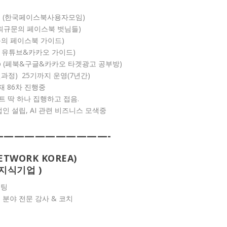
anusers (한국페이스북사용자모임)
o999 (최규문의 페이스북 벗님들)
e (최규문의 페이스북 가이드)
(최규문의 유튜브&카카오 가이드)
etadclub (페북&구글&카카오 타겟광고 공부방)
과정) 25기까지 운영(7년간)
현재 86차 진행중
 딱 하나 집행하고 접음.
 법인 설립, AI 관련 비즈니스 모색중
——————————-
TWORK KOREA)
인지식기업 )
설팅
 분야 전문 강사 & 코치