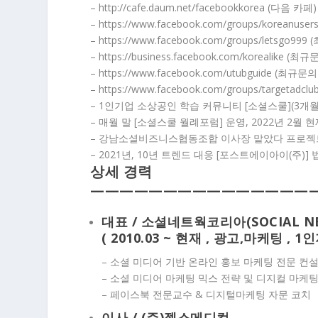
– http://cafe.daum.net/facebookkorea (다음 카페)
– https://www.facebook.com/groups/kore
– https://www.facebook.com/groups/letsg
– https://business.facebook.com/korealik
– https://www.facebook.com/utubguide 
– https://www.facebook.com/groups/targ
– 1인기업 소상공인 학습 커뮤니티 [소셜스쿨](3개월
– 매월 말 [소셜스쿨 월례포럼] 운영, 2022년 2월 
– 강남소셜비즈니스협동조합 이사장 맡았다 프로젝트
– 2021년, 10년 트렌드 대응 [포스트에이아이(주)]
상세 경력
————————————————
대표 /
소셜네트웍코리아(SOCIAL NE
(
2010.03 ~ 현재
, 광고,마케팅 , 1
– 소셜 미디어 기반 온라인 홍보 마케팅 전문 컨
– 소셜 미디어 마케팅 믹스 전략 및 디지컬 마케팅
– 페이스북 전문교수 & 디지털마케팅 자문 코치
이사 / (주)젬스메디컬