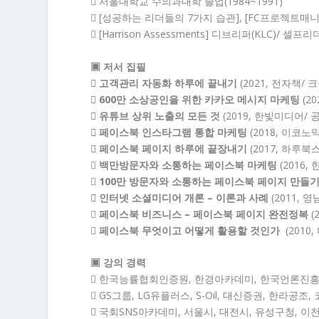
 서울대학교 수의과대학 졸업(1984~1991)
 [성공하는 리더들의 7가지 습관], [FC프로젝트
 [Harrison Assessments] 디브리퍼(KLC)/ 셀
▣ 저서 집필
 고객관리 자동화 하루에 끝내기
(2021, 전자책/ 
 600만 소상공인을 위한 카카오 메시지 마케팅
(2
 유튜브 상위 노출의 모든 것
(2019, 한빛미디어/ 
 페이스북 인스타그램 통합 마케팅
(2018, 이코노
 페이스북 페이지 하루에 끝장내기
(2017, 하루북스

백만방문자와 소통하는 페이스북 마케팅
(2016,

100만 방문자와 소통하는 페이스북 페이지 만들
 인터넷 소셜미디어 개론 – 이론과 사례
(2011, 

페이스북 비즈니스 – 페이스북 페이지 완전정복
(

페이스북 무엇이고 어떻게 활용할 것인가
(2010,
▣ 강의 경력
 한국능률협회인증원, 한경아카데미, 한국언론진흥재단
 GS그룹, LG유플러스, S-Oil, 대신증권, 한라공
 국회SNS아카데미, 서울시, 대전시, 유성구청, 이