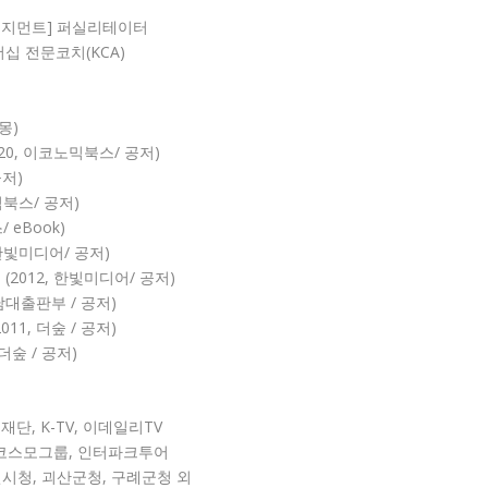
매니지먼트] 퍼실리테이터
프리더십 전문코치(KCA)
크몽)
020, 이코노믹북스/ 공저)
공저)
믹북스/ 공저)
/ eBook)
 한빛미디어/ 공저)
기
(2012, 한빛미디어/ 공저)
영남대출판부 / 공저)
2011, 더숲 / 공저)
 더숲 / 공저)
, K-TV, 이데일리TV
조, 코스모그룹, 인터파크투어
천시청, 괴산군청, 구례군청 외