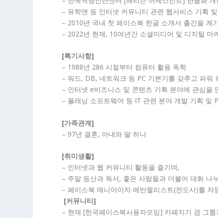
– 한국역량진단센터 [해리슨 어세스먼트] 한글화 개
– 유학앤 등 인터넷 커뮤니티 관련 웹서비스 기획 및
– 2010년 국내 첫 페이스북 한글 소개서 출간을 계
– 2022년 현재, 10여년간 소셜미디어 및 디지털 
[특기사항]
– 1988년 286 시절부터 컴퓨터 활용 독학
– 워드, DB, 네트워크 등 PC 기본기를 갖추고 파워
– 인터넷 e비즈니스 및 콘텐츠 기획 분야에 관심을 
– 플래닝 소프트웨어 등 IT 관련 분야 개발 기획 및 
[가족관계]
– 97년 결혼, 아내와 딸 하나
[취미생활]
– 인터넷과 웹 커뮤니티 활동을 즐기며,
– 주말 등산과 독서, 좋은 사람들과 더불어 대화 나
– 페이스북 매니아이자 에반젤리스트(전도사)를 자
[커뮤니티]
– 현재 [한국페이스북사용자모임] 카페지기 겸 그