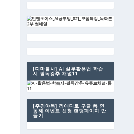
[디마불사] AI 실무활용법 학습
시 필독강추 채널11
[주경야독] 리애디로 구글 폼 연
동해 이벤트 신청 랜딩페이지 만
들기