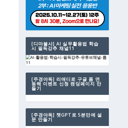
[디마불사] AI 실무활용법 학습
시 필독강추 채널11
[주경야독] 리애디로 구글 폼 연
동해 이벤트 신청 랜딩페이지 만
들기
[주경야독] 챗GPT로 5분만에 설
문 만들기
로