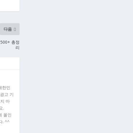
다음
 500+ 총정
리
"대한민
 광고 기
시지 마
요.
에 올인
. ^^