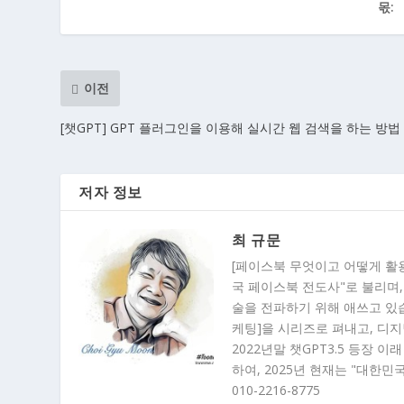
몫:
이전
[챗GPT] GPT 플러그인을 이용해 실시간 웹 검색을 하는 방법
저자 정보
최 규문
[페이스북 무엇이고 어떻게 활
국 페이스북 전도사"로 불리며,
술을 전파하기 위해 애쓰고 있습니
케팅]을 시리즈로 펴내고, 디
2022년말 챗GPT3.5 등장 
하여, 2025년 현재는 "대한민
010-2216-8775