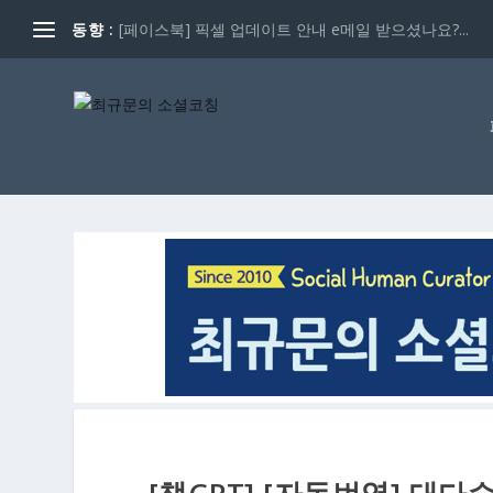
동향 :
[페이스북] 픽셀 업데이트 안내 e메일 받으셨나요?...
[챗GPT] [자동번역] 대다