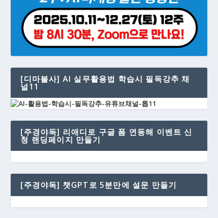
[디마불사] AI 실무활용법 학습시 필독강추 채
널11
[주경야독] 리애디로 구글 폼 연동해 이벤트 신
청 랜딩페이지 만들기
[주경야독] 챗GPT로 5분만에 설문 만들기