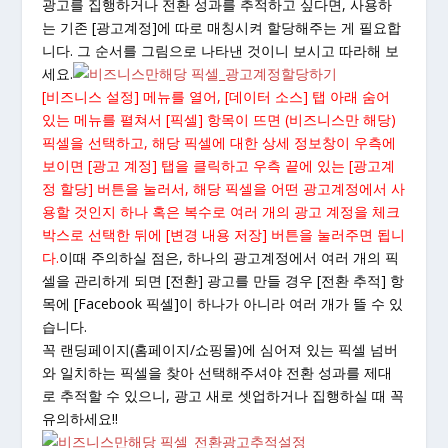
광고를 집행하거나 전환 성과를 추적하고 싶다면, 사용하
는 기존 [광고계정]에 따로 매칭시켜 할당해주는 게 필요합
니다. 그 순서를 그림으로 나타낸 것이니 보시고 따라해 보
세요.
[비즈니스 설정] 메뉴를 열어, [데이터 소스] 탭 아래 숨어
있는 메뉴를 펼쳐서 [픽셀] 항목이 뜨면 (비즈니스만 해당)
픽셀을 선택하고,
해당 픽셀에 대한 상세 정보창이 우측에
보이면 [광고 계정] 탭을 클릭하고 우측 끝에 있는 [광고계
정 할당] 버튼을 눌러서, 해당 픽셀을 어떤 광고계정에서 사
용할 것인지 하나 혹은 복수로 여러 개의 광고 계정을 체크
박스로 선택한 뒤에 [변경 내용 저장] 버튼을 눌러주면 됩니
다.
이때 주의하실 점은, 하나의 광고계정에서 여러 개의 픽
셀을 관리하게 되면 [전환] 광고를 만들 경우 [전환 추적] 항
목에 [Facebook 픽셀]이 하나가 아니라 여러 개가 뜰 수 있
습니다.
꼭 랜딩페이지(홈페이지/쇼핑몰)에 심어져 있는 픽셀 넘버
와 일치하는 픽셀을 찾아 선택해주셔야 전환 성과를 제대
로 추적할 수 있으니, 광고 새로 셋업하거나 집행하실 때 꼭
유의하세요!!